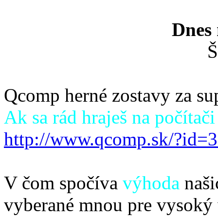
Dnes 
Š
Qcomp herné zostavy za su
Ak sa rád hraješ na počítači 
http://www.qcomp.sk/?id
V čom spočíva
výhoda
naši
vyberané mnou pre vysoký 